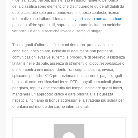
(licenza, audit, payout, assistenza) e l’aggiornamento periodico
della classifica sono elementi che distinguono le guide affidabili da
quelle costruite solo per promuovere. In questo contesto, risorse
informative che trattano il tema dei
migliori casino non aams sicuri
possono offrire spunti utili, soprattutto quando includono metriche
verificabili e analisi tecniche invece di semplici slogan.
Tra i segnali d’allarme più comuni rientrano: promozioni con
condizioni poco chiare, richiesta di documenti non pertinenti,
comunicazioni evasive su tempi e procedure di prelievo, assistenza
latitante nelle dispute, assenza di strumenti di
gioco responsabile
o
di riferimenti a enti indipendenti. Tra i segnali positivi, invece,
spiccano: politiche KYC proporzionate e trasparenti, pagine legali
ben strutturate, certificazioni terze, RTP e payoff comunicati gioco
per gioco, reputazione costruita nel tempo. Incrociare questi indizi,
mantenere un approccio critico e dare priorità alla
sicurezza
rispetto al richiamo di bonus aggressivi è la strategia più solida per
orientarsi nel mondo dei casinò internazionali.