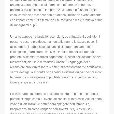
un’ampia zona grigia: piattaforme che offrono un’esperienza
decorosa ma peccano di trasparenza su uno o più aspetti. In tal
caso, conviene procedere con prudenza, iniziando eventualmente
con importi contenuti e testando il flusso di verifica e prelievo prima
di impegnarsi di più.
Un altro aspetto riguarda le recensioni. Le valutazioni degli utenti
possono essere preziose, ma non tutte hanno lo stesso peso. È
utile cercare feedback su più fonti, distinguere tra lamentele
fisiologiche (ritardi durante il KYC, fraintendimenti sui bonus) e
problemi sistemici (mancati pagamenti, blocchi dell’account senza
motivazioni, clausole retroattive). Anche il linguaggio delle
recensioni può fornire indizi: contenuti eccessivamente entusiastici
senza dettagli, o al contrario generici e diffamatori, vanno presi con
le pinze. La convergenza di più testimonianze su temi specifici,
invece, è spesso indicativa.
Le liste curate di operatori possono essere un punto di partenza,
purché si tenga conto di eventuali conflitti di interesse. Alcuni portali
vivono di affiliazioni e potrebbero spingere certi brand. La
trasparenza su come vengono selezionati i siti, i criteri usati