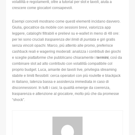
volatilità e regolamenti, oltre a tutorial per slot e tavoli, aiuta a
crescere come giocatori consapevoli.
Esempi concreti mostrano come questi elementi incidano davvero.
Giulia, giocatrice da mobile con sessioni brevi, valorizza app
leggere, cataloghi filtrabili e prelievi su e-wallet in meno di 48 ore:
per lei sono cruciali
trasparenza dei limiti di puntata
e giri gratis
senza vincoli opachi. Marco, più attento alle promo, preferisce
cashback reali e wagering moderati: analizza i contributi dei giochi
e sceglie piattaforme che pubblicano chiaramente i
termini
, così da
combinare slot ad alto contributo con volatilità compatibile col
proprio budget. Luca, amante dei tavoli live, privilegia streaming
stabile e limiti flessibili: cerca operatori con più roulette e blackjack
in italiano, latenza bassa e assistenza immediata in caso di
disconnessioni. In tutti i casi, la qualità emerge da coerenza,
trasparenza e attenzione al giocatore, molto più che da promesse
“shock”.