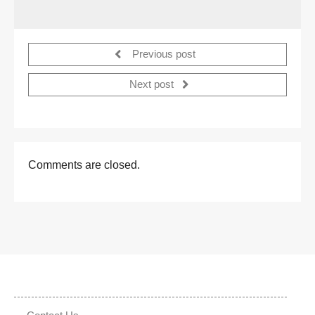
Previous post
Next post
Comments are closed.