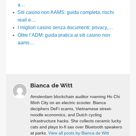
a…
Siti casino non AAMS: guida completa, rischi
reali e…
I migliori casino senza documenti: privacy,…
Oltre l’ADM: guida pratica ai siti casino non
aams…
Bianca de Witt
Amsterdam blockchain auditor roaming Ho Chi
Minh City on an electric scooter. Bianca
deciphers DeFi scams, Vietnamese street-
noodle economics, and Dutch cycling
infrastructure hacks. She collects ceramic lucky
cats and plays lo-fi sax over Bluetooth speakers
at parks.
View all posts by Bianca de Witt