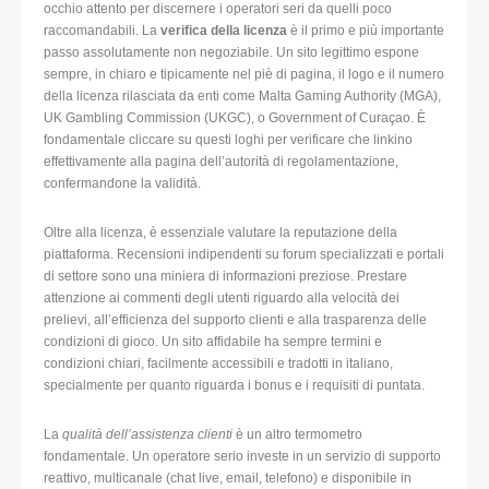
occhio attento per discernere i operatori seri da quelli poco
raccomandabili. La
verifica della licenza
è il primo e più importante
passo assolutamente non negoziabile. Un sito legittimo espone
sempre, in chiaro e tipicamente nel piè di pagina, il logo e il numero
della licenza rilasciata da enti come Malta Gaming Authority (MGA),
UK Gambling Commission (UKGC), o Government of Curaçao. È
fondamentale cliccare su questi loghi per verificare che linkino
effettivamente alla pagina dell’autorità di regolamentazione,
confermandone la validità.
Oltre alla licenza, è essenziale valutare la reputazione della
piattaforma. Recensioni indipendenti su forum specializzati e portali
di settore sono una miniera di informazioni preziose. Prestare
attenzione ai commenti degli utenti riguardo alla velocità dei
prelievi, all’efficienza del supporto clienti e alla trasparenza delle
condizioni di gioco. Un sito affidabile ha sempre termini e
condizioni chiari, facilmente accessibili e tradotti in italiano,
specialmente per quanto riguarda i bonus e i requisiti di puntata.
La
qualità dell’assistenza clienti
è un altro termometro
fondamentale. Un operatore serio investe in un servizio di supporto
reattivo, multicanale (chat live, email, telefono) e disponibile in