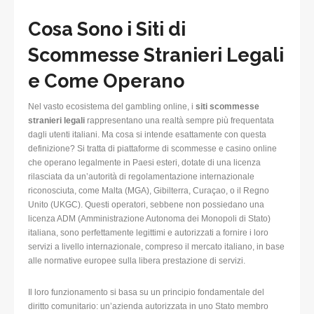
Cosa Sono i Siti di
Scommesse Stranieri Legali
e Come Operano
Nel vasto ecosistema del gambling online, i
siti scommesse
stranieri legali
rappresentano una realtà sempre più frequentata
dagli utenti italiani. Ma cosa si intende esattamente con questa
definizione? Si tratta di piattaforme di scommesse e casino online
che operano legalmente in Paesi esteri, dotate di una licenza
rilasciata da un’autorità di regolamentazione internazionale
riconosciuta, come Malta (MGA), Gibilterra, Curaçao, o il Regno
Unito (UKGC). Questi operatori, sebbene non possiedano una
licenza ADM (Amministrazione Autonoma dei Monopoli di Stato)
italiana, sono perfettamente legittimi e autorizzati a fornire i loro
servizi a livello internazionale, compreso il mercato italiano, in base
alle normative europee sulla libera prestazione di servizi.
Il loro funzionamento si basa su un principio fondamentale del
diritto comunitario: un’azienda autorizzata in uno Stato membro