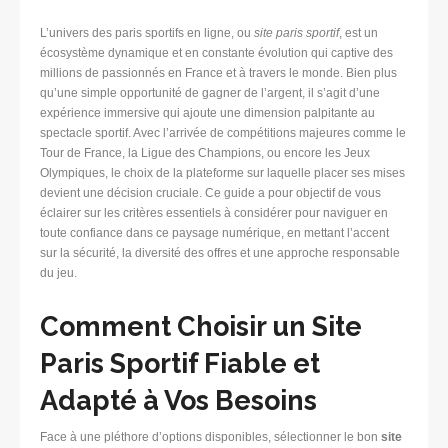
L’univers des paris sportifs en ligne, ou
site paris sportif
, est un
écosystème dynamique et en constante évolution qui captive des
millions de passionnés en France et à travers le monde. Bien plus
qu’une simple opportunité de gagner de l’argent, il s’agit d’une
expérience immersive qui ajoute une dimension palpitante au
spectacle sportif. Avec l’arrivée de compétitions majeures comme le
Tour de France, la Ligue des Champions, ou encore les Jeux
Olympiques, le choix de la plateforme sur laquelle placer ses mises
devient une décision cruciale. Ce guide a pour objectif de vous
éclairer sur les critères essentiels à considérer pour naviguer en
toute confiance dans ce paysage numérique, en mettant l’accent
sur la sécurité, la diversité des offres et une approche responsable
du jeu.
Comment Choisir un Site
Paris Sportif Fiable et
Adapté à Vos Besoins
Face à une pléthore d’options disponibles, sélectionner le bon
site