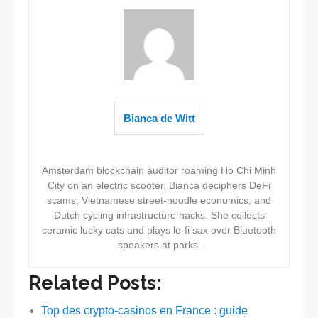
Bianca de Witt
Amsterdam blockchain auditor roaming Ho Chi Minh
City on an electric scooter. Bianca deciphers DeFi
scams, Vietnamese street-noodle economics, and
Dutch cycling infrastructure hacks. She collects
ceramic lucky cats and plays lo-fi sax over Bluetooth
speakers at parks.
Related Posts:
Top des crypto-casinos en France : guide