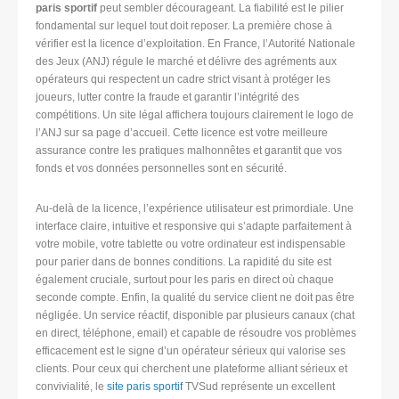
paris sportif
peut sembler décourageant. La fiabilité est le pilier
fondamental sur lequel tout doit reposer. La première chose à
vérifier est la licence d’exploitation. En France, l’Autorité Nationale
des Jeux (ANJ) régule le marché et délivre des agréments aux
opérateurs qui respectent un cadre strict visant à protéger les
joueurs, lutter contre la fraude et garantir l’intégrité des
compétitions. Un site légal affichera toujours clairement le logo de
l’ANJ sur sa page d’accueil. Cette licence est votre meilleure
assurance contre les pratiques malhonnêtes et garantit que vos
fonds et vos données personnelles sont en sécurité.
Au-delà de la licence, l’expérience utilisateur est primordiale. Une
interface claire, intuitive et responsive qui s’adapte parfaitement à
votre mobile, votre tablette ou votre ordinateur est indispensable
pour parier dans de bonnes conditions. La rapidité du site est
également cruciale, surtout pour les paris en direct où chaque
seconde compte. Enfin, la qualité du service client ne doit pas être
négligée. Un service réactif, disponible par plusieurs canaux (chat
en direct, téléphone, email) et capable de résoudre vos problèmes
efficacement est le signe d’un opérateur sérieux qui valorise ses
clients. Pour ceux qui cherchent une plateforme alliant sérieux et
convivialité, le
site paris sportif
TVSud représente un excellent