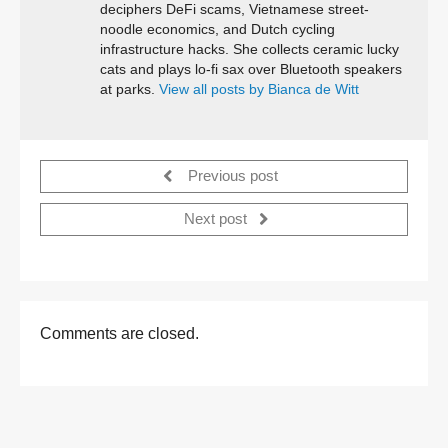
deciphers DeFi scams, Vietnamese street-
noodle economics, and Dutch cycling
infrastructure hacks. She collects ceramic lucky
cats and plays lo-fi sax over Bluetooth speakers
at parks.
View all posts by Bianca de Witt
Previous post
Next post
Comments are closed.