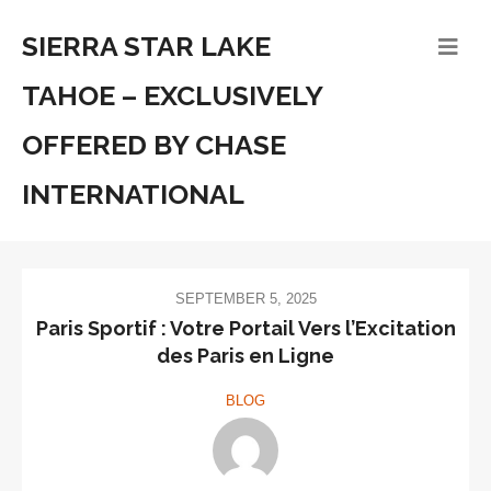
SIERRA STAR LAKE
TAHOE – EXCLUSIVELY
OFFERED BY CHASE
INTERNATIONAL
SEPTEMBER 5, 2025
Paris Sportif : Votre Portail Vers l’Excitation
des Paris en Ligne
BLOG