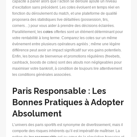
capacité à parier alors que l’action se déroule ajoute un niveau
d’excitation sans précédent. Les cotes évoluent en temps réel en
fonction du déroulement du match, et une plateforme de qualité
proposera des statistiques live détaillées (possession, tirs,
corners…) pour vous aider à prendre des décisions éclairées.
Parallèlement, les
cotes
offertes sont un élément déterminant pour
votre rentabilité à long terme. Comparez les cotes sur un même
événement entre plusieurs opérateurs agréés ; même une légère
différence peut avoir un impact significatif sur vos gains potentiels.
Enfin, les bonus de bienvenue et promotions régulières (freebets,
cashback, boosts de cotes) sont des atouts non négligeables pour
maximiser votre bankroll, à condition de toujours lire attentivement
les conditions générales associées.
Paris Responsable : Les
Bonnes Pratiques à Adopter
Absolument
L’univers des paris sportifs est synonyme de divertissement, mais il
comporte des risques inhérents qu’il est impératif de maîtriser. La