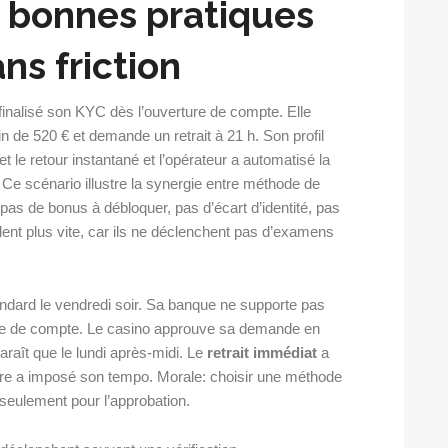
 bonnes pratiques
ans friction
a finalisé son KYC dès l’ouverture de compte. Elle
n de 520 € et demande un retrait à 21 h. Son profil
t le retour instantané et l’opérateur a automatisé la
. Ce scénario illustre la synergie entre méthode de
pas de bonus à débloquer, pas d’écart d’identité, pas
ent plus vite, car ils ne déclenchent pas d’examens
andard le vendredi soir. Sa banque ne supporte pas
pe de compte. Le casino approuve sa demande en
araît que le lundi après-midi. Le
retrait immédiat
a
caire a imposé son tempo. Morale: choisir une méthode
 seulement pour l’approbation.