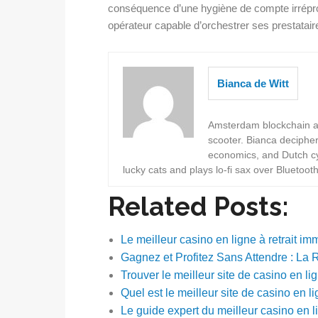
conséquence d’une hygiène de compte irrépro
opérateur capable d’orchestrer ses prestataire
Bianca de Witt
Amsterdam blockchain au
scooter. Bianca deciphe
economics, and Dutch cyc
lucky cats and plays lo-fi sax over Bluetoot
Related Posts:
Le meilleur casino en ligne à retrait im
Gagnez et Profitez Sans Attendre : La
Trouver le meilleur site de casino en l
Quel est le meilleur site de casino en 
Le guide expert du meilleur casino en 