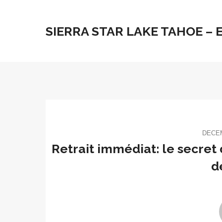
SIERRA STAR LAKE TAHOE –
DECEM
Retrait immédiat: le secret 
d