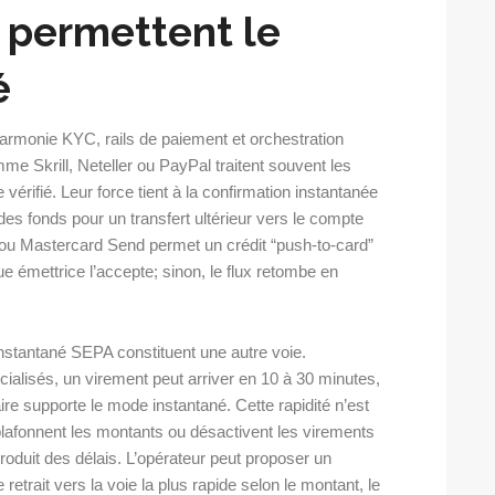
 permettent le
é
harmonie KYC, rails de paiement et orchestration
me Skrill, Neteller ou PayPal traitent souvent les
 vérifié. Leur force tient à la confirmation instantanée
 des fonds pour un transfert ultérieur vers le compte
t ou Mastercard Send permet un crédit “push-to-card”
e émettrice l’accepte; sinon, le flux retombe en
instantané SEPA constituent une autre voie.
cialisés, un virement peut arriver en 10 à 30 minutes,
re supporte le mode instantané. Cette rapidité n’est
plafonnent les montants ou désactivent les virements
roduit des délais. L’opérateur peut proposer un
retrait vers la voie la plus rapide selon le montant, le