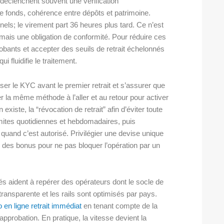
déclenchent souvent une vérification
 fonds, cohérence entre dépôts et patrimoine.
ls; le virement part 36 heures plus tard. Ce n’est
 mais une obligation de conformité. Pour réduire ces
probants et accepter des seuils de retrait échelonnés
 fluidifie le traitement.
er le KYC avant le premier retrait et s’assurer que
r la même méthode à l’aller et au retour pour activer
n existe, la “révocation de retrait” afin d’éviter toute
 limites quotidiennes et hebdomadaires, puis
quand c’est autorisé. Privilégier une devise unique
ns des bonus pour ne pas bloquer l’opération par un
sés aident à repérer des opérateurs dont le socle de
transparente et les rails sont optimisés par pays.
o en ligne retrait immédiat
en tenant compte de la
’approbation. En pratique, la vitesse devient la