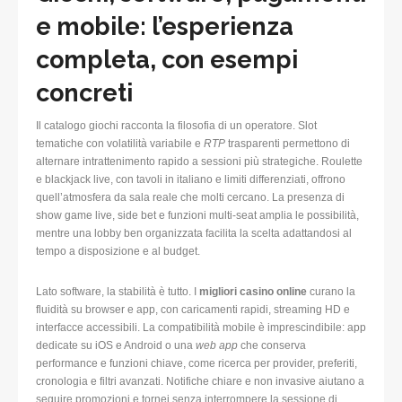
e mobile: l’esperienza
completa, con esempi
concreti
Il catalogo giochi racconta la filosofia di un operatore. Slot
tematiche con volatilità variabile e
RTP
trasparenti permettono di
alternare intrattenimento rapido a sessioni più strategiche. Roulette
e blackjack live, con tavoli in italiano e limiti differenziati, offrono
quell’atmosfera da sala reale che molti cercano. La presenza di
show game live, side bet e funzioni multi-seat amplia le possibilità,
mentre una lobby ben organizzata facilita la scelta adattandosi al
tempo a disposizione e al budget.
Lato software, la stabilità è tutto. I
migliori casino online
curano la
fluidità su browser e app, con caricamenti rapidi, streaming HD e
interfacce accessibili. La compatibilità mobile è imprescindibile: app
dedicate su iOS e Android o una
web app
che conserva
performance e funzioni chiave, come ricerca per provider, preferiti,
cronologia e filtri avanzati. Notifiche chiare e non invasive aiutano a
seguire promozioni e tornei senza interrompere la sessione di