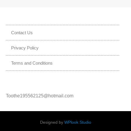
Contact Us
Privacy Policy
Terms and Conditions
Toothe195562125@hotmail.com
Designed by
WPlook Studio