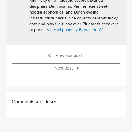
Minh City on an electric scooter. Bianca
deciphers DeFi scams, Vietnamese street-
noodle economics, and Dutch cycling
infrastructure hacks. She collects ceramic lucky
cats and plays lo-fi sax over Bluetooth speakers
at parks.
View all posts by Bianca de Witt
Previous post
Next post
Comments are closed.