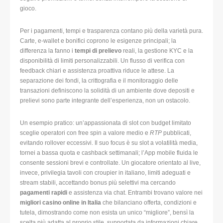
gioco.
Per i pagamenti, tempi e trasparenza contano più della varietà pura.
Carte, e-wallet e bonifici coprono le esigenze principali; la
differenza la fanno i
tempi di prelievo
reali, la gestione KYC e la
disponibilità di limiti personalizzabili. Un flusso di verifica con
feedback chiari e assistenza proattiva riduce le attese. La
separazione dei fondi, la crittografia e il monitoraggio delle
transazioni definiscono la solidità di un ambiente dove depositi e
prelievi sono parte integrante dell’esperienza, non un ostacolo.
Un esempio pratico: un’appassionata di slot con budget limitato
sceglie operatori con free spin a valore medio e
RTP
pubblicati,
evitando rollover eccessivi. Il suo focus è su slot a volatilità media,
tornei a bassa quota e cashback settimanali; l’App mobile fluida le
consente sessioni brevi e controllate. Un giocatore orientato al live,
invece, privilegia tavoli con croupier in italiano, limiti adeguati e
stream stabili, accettando bonus più selettivi ma cercando
pagamenti rapidi
e assistenza via chat. Entrambi trovano valore nei
migliori casino online in Italia
che bilanciano offerta, condizioni e
tutela, dimostrando come non esista un unico “migliore”, bensì la
scelta più adatta al proprio stile, supportata da informazioni chiare,