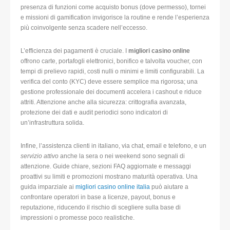
presenza di funzioni come acquisto bonus (dove permesso), tornei
e missioni di gamification invigorisce la routine e rende l’esperienza
più coinvolgente senza scadere nell’eccesso.
L’efficienza dei pagamenti è cruciale. I
migliori casino online
offrono carte, portafogli elettronici, bonifico e talvolta voucher, con
tempi di prelievo rapidi, costi nulli o minimi e limiti configurabili. La
verifica del conto (KYC) deve essere semplice ma rigorosa; una
gestione professionale dei documenti accelera i cashout e riduce
attriti. Attenzione anche alla sicurezza: crittografia avanzata,
protezione dei dati e audit periodici sono indicatori di
un’infrastruttura solida.
Infine, l’assistenza clienti in italiano, via chat, email e telefono, e un
servizio attivo
anche la sera o nei weekend sono segnali di
attenzione. Guide chiare, sezioni FAQ aggiornate e messaggi
proattivi su limiti e promozioni mostrano maturità operativa. Una
guida imparziale ai
migliori casino online italia
può aiutare a
confrontare operatori in base a licenze, payout, bonus e
reputazione, riducendo il rischio di scegliere sulla base di
impressioni o promesse poco realistiche.