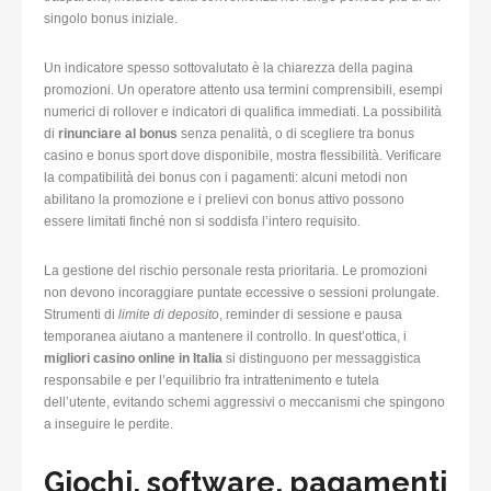
singolo bonus iniziale.
Un indicatore spesso sottovalutato è la chiarezza della pagina
promozioni. Un operatore attento usa termini comprensibili, esempi
numerici di rollover e indicatori di qualifica immediati. La possibilità
di
rinunciare al bonus
senza penalità, o di scegliere tra bonus
casino e bonus sport dove disponibile, mostra flessibilità. Verificare
la compatibilità dei bonus con i pagamenti: alcuni metodi non
abilitano la promozione e i prelievi con bonus attivo possono
essere limitati finché non si soddisfa l’intero requisito.
La gestione del rischio personale resta prioritaria. Le promozioni
non devono incoraggiare puntate eccessive o sessioni prolungate.
Strumenti di
limite di deposito
, reminder di sessione e pausa
temporanea aiutano a mantenere il controllo. In quest’ottica, i
migliori casino online in Italia
si distinguono per messaggistica
responsabile e per l’equilibrio fra intrattenimento e tutela
dell’utente, evitando schemi aggressivi o meccanismi che spingono
a inseguire le perdite.
Giochi, software, pagamenti