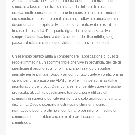
Sul piano fiscale, le vincite erogate da operatori autorizzati sono
soggette a tassazione diversa a seconda del tipo di gioco; nella
pratica, molti operatori trattengono le imposte alla fonte, rendendo
più semplice la gestione per il giocatore. Tuttavia è buona norma
documentare le proprie attività e conservare ricevute o estratti conto
in caso di necessità. Per quanto riguarda la sicurezza, attiva
sempre l’autenticazione a due fattori quando disponibile, scegli
password robuste e non condividere le credenziali con terzi.
Un esempio pratico aiuta a comprendere l’applicazione di queste
regole: immagina un scommettitore che vive in provincia, decide di
pianificare il proprio equilibrio finanziario fissando un budget
mensile per le puntate. Dopo aver confrontato quote e condizioni ha
optato per una piattaforma ADM che offre limiti personalizzabili e
monitoraggio del gioco. Quando la serie di perdite supera la soglia
prefissata, attiva l’autoesclusione temporanea e utilizza gli
strumenti di supporto del sito per rientrare solo quando ripristina la
disciplina. Questo scenario mostra come strumenti tecnici,
normative e buone pratiche si combinano per ridurre il rischio di
comportamento problematico e migliorare l’esperienza
complessiva.