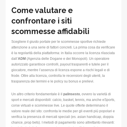
Come valutare e
confrontare i
siti
scommesse
affidabili
Scegliere il giusto portale per le scommesse sportive richiede
attenzione a una serie di fattori concreti. La prima cosa da verificare
è la regolarità della piattaforma: in Italia occorre la licenza rilasciata
dall’
ADM
(Agenzia delle Dogane e dei Monopoli). Un operatore
autorizzato garantisce controlli, payout trasparenti e tutele per il
giocatore, mentre l’assenza di licenza espone a rischi legali e di
frode. Oltre alla licenza, controlla le recensioni degli utenti, la
trasparenza dei termini e le policy su bonus e prelievi.
Un altro criterio fondamentale è il
palinsesto
, ovvero la varietà di
sport e mercati disponibili: calcio, basket, tennis, ma anche eSports,
corse virtuali e scommesse live. Le quote offerte determinano il
valore reale del sito: confronta le medie per gli eventi più popolari e
verifica la presenza di mercati speciali (es. asian handicap, doppia
chance, prop bets). I metodi di pagamento sono altrettanto rilevanti: