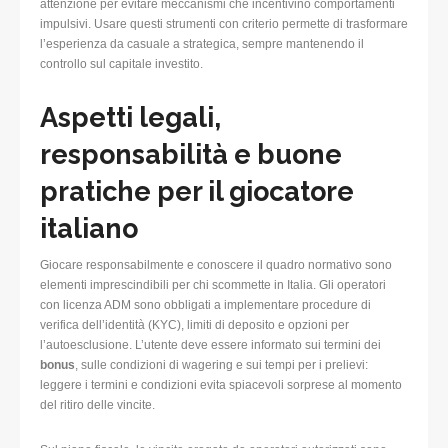
attenzione per evitare meccanismi che incentivino comportamenti
impulsivi. Usare questi strumenti con criterio permette di trasformare
l’esperienza da casuale a strategica, sempre mantenendo il
controllo sul capitale investito.
Aspetti legali,
responsabilità e buone
pratiche per il giocatore
italiano
Giocare responsabilmente e conoscere il quadro normativo sono
elementi imprescindibili per chi scommette in Italia. Gli operatori
con licenza ADM sono obbligati a implementare procedure di
verifica dell’identità (KYC), limiti di deposito e opzioni per
l’autoesclusione. L’utente deve essere informato sui termini dei
bonus
, sulle condizioni di wagering e sui tempi per i prelievi:
leggere i termini e condizioni evita spiacevoli sorprese al momento
del ritiro delle vincite.