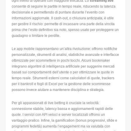
ogni livello di operare con maggiore efficacia. Lo
streaming live
consente di seguire le partite in tempo reale, riducendo la latenza
decisionale e permettendo di puntare durante l’evento con
informazioni aggiornate. Il cash-out, o chiusura anticipata, è utile
per gestire il rischio: permette di incassare una parte della vincita
prima che l’esito definitivo sia noto, spesso usato per proteggere un
guadagno o limitare le perdite.
Le app mobile rappresentano un’altra rivoluzione: offrono notifiche
personalizzate, strumenti di analisi, statistiche avanzate e interfacce
ottimizzate per scommettere in pochi tocchi. Alcuni bookmaker
integrano algoritmi di intelligenza artificiale per suggerire mercati
basati sui comportamenti dell’utente o per ottimizzare le quote in
tempo reale. Strumenti esterni come calcolatori di quote, trackers
per il bankroll e fogli di Excel per la gestione delle scommesse
possono invece aiutare a mantenere disciplina e strategia.
Per gli appassionati di live betting è cruciale la velocità:
connessione stabile, latency bassa e aggiornamenti rapidi delle
quote. I servizi con API veloci e server localizzati offrono un
vantaggio pratico. Infine, la gamification (bonus progressivi, sfide e
programmi fedeltà) aumenta l’engagement ma va valutata con