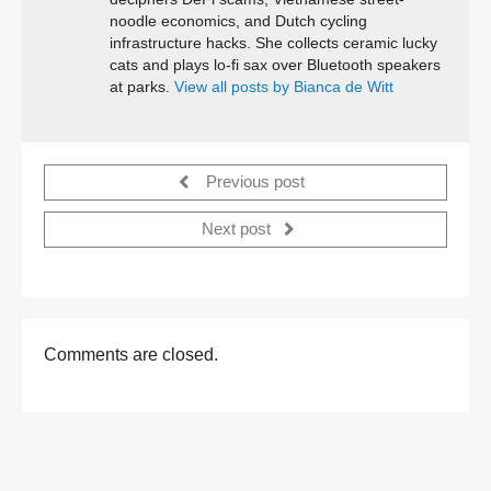
noodle economics, and Dutch cycling
infrastructure hacks. She collects ceramic lucky
cats and plays lo-fi sax over Bluetooth speakers
at parks.
View all posts by Bianca de Witt
Previous post
Next post
Comments are closed.