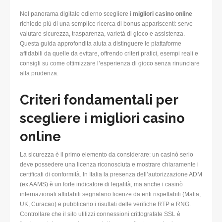
Nel panorama digitale odierno scegliere i
migliori casino online
richiede più di una semplice ricerca di bonus appariscenti: serve
valutare sicurezza, trasparenza, varietà di gioco e assistenza.
Questa guida approfondita aiuta a distinguere le piattaforme
affidabili da quelle da evitare, offrendo criteri pratici, esempi reali e
consigli su come ottimizzare l’esperienza di gioco senza rinunciare
alla prudenza.
Criteri fondamentali per
scegliere i migliori casino
online
La sicurezza è il primo elemento da considerare: un casinò serio
deve possedere una licenza riconosciuta e mostrare chiaramente i
certificati di conformità. In Italia la presenza dell’autorizzazione ADM
(ex AAMS) è un forte indicatore di legalità, ma anche i casinò
internazionali affidabili segnalano licenze da enti rispettabili (Malta,
UK, Curacao) e pubblicano i risultati delle verifiche RTP e RNG.
Controllare che il sito utilizzi connessioni crittografate SSL è