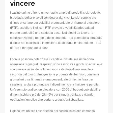
vincere
I casinò online offrono un ventaglio ampio di prodotti: slot, roulette,
blackjack, poker e tavoli con dealer dal vivo. Le slot sono le più
diffuse e variano per volatilità e percentuale di ritorno al giocatore
(RTP): scegliere titoli con RTP elevato e volatilità adeguata al
proprio bankroll è una strategia base. Nei giochi da tavolo, la
conoscenza delle regole e delle strategie—ad esempio la strategia
di base nel blackjack o la gestione delle puntate alla roulette—può
ridurre il margine della casa.
I bonus possono potenziare il capitale iniziale, ma richiedono
attenzione: i giri gratuiti spesso sono associati a giochi specifici e le
scommesse ai fini del rollover sono calcolate diversamente a
seconda del gioco. Una gestione prudente del bankroll, con limiti
giornalieri o settimanali e una percentuale di rischio fissa per
sessione, aiuta a prolungare il divertimento e a limitare le perdite.
Un’esempio pratico: un giocatore con 200€ di budget può stabilire
di non rischiare più del 2%–5% per singola puntata, evitando
oscillazioni emotive che portano a decisioni sbagliate.
Il gioco live unisce l’esperienza del casinò fisico alla comodità