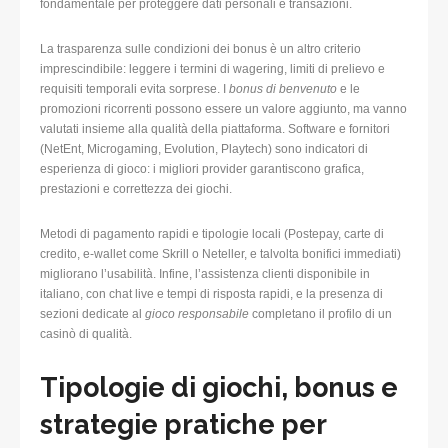
fondamentale per proteggere dati personali e transazioni.
La trasparenza sulle condizioni dei bonus è un altro criterio
imprescindibile: leggere i termini di wagering, limiti di prelievo e
requisiti temporali evita sorprese. I
bonus di benvenuto
e le
promozioni ricorrenti possono essere un valore aggiunto, ma vanno
valutati insieme alla qualità della piattaforma. Software e fornitori
(NetEnt, Microgaming, Evolution, Playtech) sono indicatori di
esperienza di gioco: i migliori provider garantiscono grafica,
prestazioni e correttezza dei giochi.
Metodi di pagamento rapidi e tipologie locali (Postepay, carte di
credito, e-wallet come Skrill o Neteller, e talvolta bonifici immediati)
migliorano l’usabilità. Infine, l’assistenza clienti disponibile in
italiano, con chat live e tempi di risposta rapidi, e la presenza di
sezioni dedicate al
gioco responsabile
completano il profilo di un
casinò di qualità.
Tipologie di giochi, bonus e
strategie pratiche per