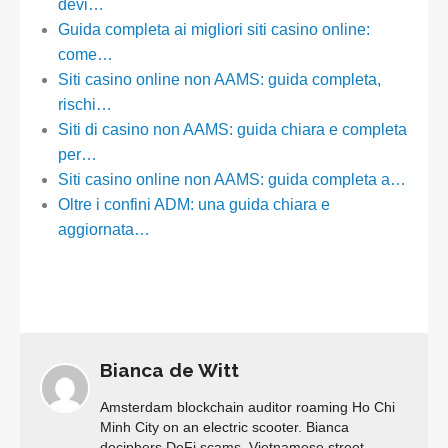
devi…
Guida completa ai migliori siti casino online:
come…
Siti casino online non AAMS: guida completa,
rischi…
Siti di casino non AAMS: guida chiara e completa
per…
Siti casino online non AAMS: guida completa a…
Oltre i confini ADM: una guida chiara e
aggiornata…
Bianca de Witt
Amsterdam blockchain auditor roaming Ho Chi
Minh City on an electric scooter. Bianca
deciphers DeFi scams, Vietnamese street-