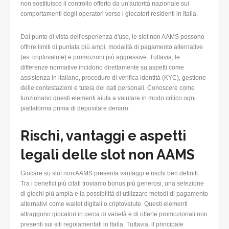
non sostituisce il controllo offerto da un'autorità nazionale sui
comportamenti degli operatori verso i giocatori residenti in Italia.
Dal punto di vista dell'esperienza d'uso, le slot non AAMS possono
offrire limiti di puntata più ampi, modalità di pagamento alternative
(es. criptovalute) e promozioni più aggressive. Tuttavia, le
differenze normative incidono direttamente su aspetti come
assistenza in italiano, procedure di verifica identità (KYC), gestione
delle contestazioni e tutela dei dati personali. Conoscere come
funzionano questi elementi aiuta a valutare in modo critico ogni
piattaforma prima di depositare denaro.
Rischi, vantaggi e aspetti
legali delle slot non AAMS
Giocare su slot non AAMS presenta vantaggi e rischi ben definiti.
Tra i benefici più citati troviamo bonus più generosi, una selezione
di giochi più ampia e la possibilità di utilizzare metodi di pagamento
alternativi come wallet digitali o criptovalute. Questi elementi
attraggono giocatori in cerca di varietà e di offerte promozionali non
presenti sui siti regolamentati in Italia. Tuttavia, il principale