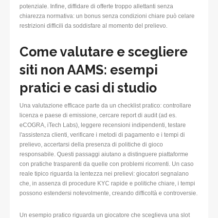
potenziale. Infine, diffidare di offerte troppo allettanti senza
chiarezza normativa: un bonus senza condizioni chiare può celare
restrizioni difficili da soddisfare al momento del prelievo.
Come valutare e scegliere
siti non AAMS: esempi
pratici e casi di studio
Una valutazione efficace parte da un checklist pratico: controllare
licenza e paese di emissione, cercare report di audit (ad es.
eCOGRA, iTech Labs), leggere recensioni indipendenti, testare
l'assistenza clienti, verificare i metodi di pagamento e i tempi di
prelievo, accertarsi della presenza di politiche di gioco
responsabile. Questi passaggi aiutano a distinguere piattaforme
con pratiche trasparenti da quelle con problemi ricorrenti. Un caso
reale tipico riguarda la lentezza nei prelievi: giocatori segnalano
che, in assenza di procedure KYC rapide e politiche chiare, i tempi
possono estendersi notevolmente, creando difficoltà e controversie.
Un esempio pratico riguarda un giocatore che sceglieva una slot