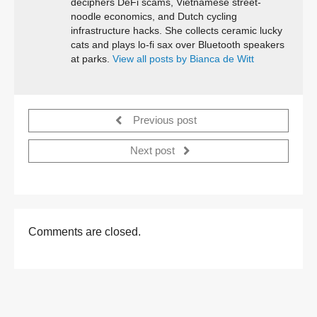
deciphers DeFi scams, Vietnamese street-
noodle economics, and Dutch cycling
infrastructure hacks. She collects ceramic lucky
cats and plays lo-fi sax over Bluetooth speakers
at parks.
View all posts by Bianca de Witt
Previous post
Next post
Comments are closed.