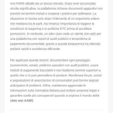
non AAMS attratto da un bonus elevato. Dopo aver accumulato
vincite significative, la piattaforma richiese documenti aggiuntivi non
previsti nei termini iniziali e sospese i prelievi per settimane. La
situazione si risolse solo dopo l'intervento di un organismo estero
che mediava tra le parti, ma rimarca l'importanza di leggere le
condizioni di wagering e le politiche KYC prima di accettare
promozioni. In contrasto, un altro caso vede un utente che optò per
una piattaforma con report di audit pubblici e tempistiche di
pagamento documentate: grazie a questa trasparenza ha ottenuto
prelievi rapidi e assistenza efficiente.
Per applicare queste lezioni: documentare ogni passaggio
(screenshots, email), preferire operatori con audit pubblici, usare
metodi di pagamento tracciabili e non trasferire somme superiori a
quello che ci si può permettere di perdere. Monitorare forum, social
e segnalazioni di associazioni di consumatori può fornire segnali
anticipatori di problemi. Infine, mantenere aggiornate le
informazioni sulla normativa italiana può evitare sorprese legali e
garantire scelte più consapevoli quando si esplora il mondo delle
slots non AAMS
.