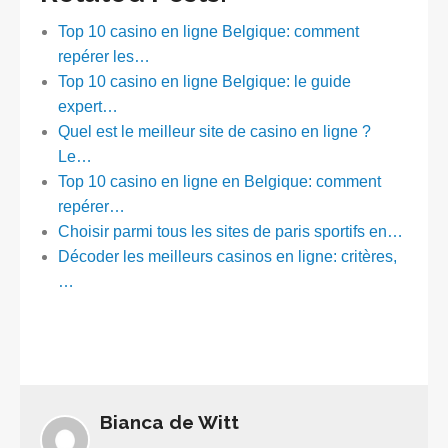
Top 10 casino en ligne Belgique: comment
repérer les…
Top 10 casino en ligne Belgique: le guide
expert…
Quel est le meilleur site de casino en ligne ?
Le…
Top 10 casino en ligne en Belgique: comment
repérer…
Choisir parmi tous les sites de paris sportifs en…
Décoder les meilleurs casinos en ligne: critères,
…
Bianca de Witt