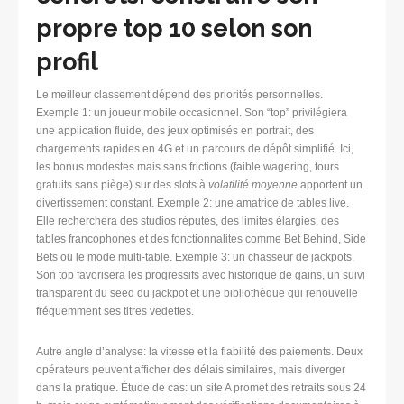
propre top 10 selon son
profil
Le meilleur classement dépend des priorités personnelles.
Exemple 1: un joueur mobile occasionnel. Son “top” privilégiera
une application fluide, des jeux optimisés en portrait, des
chargements rapides en 4G et un parcours de dépôt simplifié. Ici,
les bonus modestes mais sans frictions (faible wagering, tours
gratuits sans piège) sur des slots à
volatilité moyenne
apportent un
divertissement constant. Exemple 2: une amatrice de tables live.
Elle recherchera des studios réputés, des limites élargies, des
tables francophones et des fonctionnalités comme Bet Behind, Side
Bets ou le mode multi-table. Exemple 3: un chasseur de jackpots.
Son top favorisera les progressifs avec historique de gains, un suivi
transparent du seed du jackpot et une bibliothèque qui renouvelle
fréquemment ses titres vedettes.
Autre angle d’analyse: la vitesse et la fiabilité des paiements. Deux
opérateurs peuvent afficher des délais similaires, mais diverger
dans la pratique. Étude de cas: un site A promet des retraits sous 24