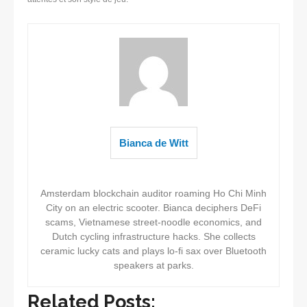
Bianca de Witt
Amsterdam blockchain auditor roaming Ho Chi Minh
City on an electric scooter. Bianca deciphers DeFi
scams, Vietnamese street-noodle economics, and
Dutch cycling infrastructure hacks. She collects
ceramic lucky cats and plays lo-fi sax over Bluetooth
speakers at parks.
Related Posts: