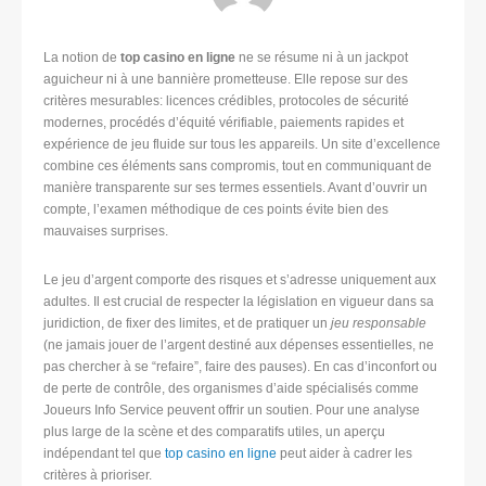
La notion de
top casino en ligne
ne se résume ni à un jackpot
aguicheur ni à une bannière prometteuse. Elle repose sur des
critères mesurables: licences crédibles, protocoles de sécurité
modernes, procédés d’équité vérifiable, paiements rapides et
expérience de jeu fluide sur tous les appareils. Un site d’excellence
combine ces éléments sans compromis, tout en communiquant de
manière transparente sur ses termes essentiels. Avant d’ouvrir un
compte, l’examen méthodique de ces points évite bien des
mauvaises surprises.
Le jeu d’argent comporte des risques et s’adresse uniquement aux
adultes. Il est crucial de respecter la législation en vigueur dans sa
juridiction, de fixer des limites, et de pratiquer un
jeu responsable
(ne jamais jouer de l’argent destiné aux dépenses essentielles, ne
pas chercher à se “refaire”, faire des pauses). En cas d’inconfort ou
de perte de contrôle, des organismes d’aide spécialisés comme
Joueurs Info Service peuvent offrir un soutien. Pour une analyse
plus large de la scène et des comparatifs utiles, un aperçu
indépendant tel que
top casino en ligne
peut aider à cadrer les
critères à prioriser.