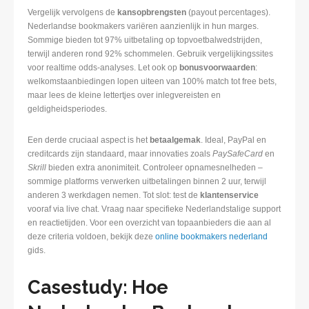
Vergelijk vervolgens de
kansopbrengsten
(payout percentages).
Nederlandse bookmakers variëren aanzienlijk in hun marges.
Sommige bieden tot 97% uitbetaling op topvoetbalwedstrijden,
terwijl anderen rond 92% schommelen. Gebruik vergelijkingssites
voor realtime odds-analyses. Let ook op
bonusvoorwaarden
:
welkomstaanbiedingen lopen uiteen van 100% match tot free bets,
maar lees de kleine lettertjes over inlegvereisten en
geldigheidsperiodes.
Een derde cruciaal aspect is het
betaalgemak
. Ideal, PayPal en
creditcards zijn standaard, maar innovaties zoals
PaySafeCard
en
Skrill
bieden extra anonimiteit. Controleer opnamesnelheden –
sommige platforms verwerken uitbetalingen binnen 2 uur, terwijl
anderen 3 werkdagen nemen. Tot slot: test de
klantenservice
vooraf via live chat. Vraag naar specifieke Nederlandstalige support
en reactietijden. Voor een overzicht van topaanbieders die aan al
deze criteria voldoen, bekijk deze
online bookmakers nederland
gids.
Casestudy: Hoe