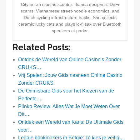
City on an electric scooter. Bianca deciphers DeFi
scams, Vietnamese street-noodle economics, and
Dutch cycling infrastructure hacks. She collects
ceramic lucky cats and plays lo-fi sax over Bluetooth
speakers at parks.
Related Posts:
Ontdek de Wereld van Online Casino's Zonder
CRUKS…
Vrij Spelen: Jouw Gids naar een Online Casino
Zonder CRUKS
De Onmisbare Gids voor het Kiezen van de
Perfecte…
Plinko Review: Alles Wat Je Moet Weten Over
Dit…
Ontdek een Wereld van Kans: De Ultimate Gids
voor…
Legale bookmakers in België: zo kies je veilig,…