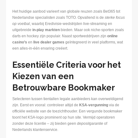
Het huidige aanbod varieert van globale reuzen zoals Bet365 tot
Nederlandse specialisten zoals TOTO. Opvallend is de
sterke focus
op voetbal
, waarbij Eredivisie-wedstrijden live-streaming en
uitgebreide
in-play markten
bieden. Maar ook niche-sporten zoals
darts en hockey zijn populair. Naast sportweddrijven zijn
online
casino’s
en
live dealer games
geïntegreerd in veel platforms, wat
een alles-in-één ervaring creëert.
Essentiële Criteria voor het
Kiezen van een
Betrouwbare Bookmaker
Selecteren tussen tientallen legale aanbieders kan overweldigend
zijn. Eerst en vooral: controleer altijd de
KSA-vergunning
via de
officiële website van de toezichthouder. Een vergunde bookmaker
toont het KSA-logo prominent op hun site. Vermijd operatoren
zonder deze licentie – zij bieden geen
depositgarantie
of
Nederlands klantenservice.