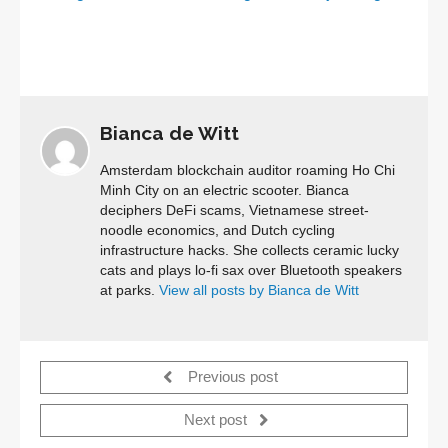
Bianca de Witt
Amsterdam blockchain auditor roaming Ho Chi
Minh City on an electric scooter. Bianca
deciphers DeFi scams, Vietnamese street-
noodle economics, and Dutch cycling
infrastructure hacks. She collects ceramic lucky
cats and plays lo-fi sax over Bluetooth speakers
at parks.
View all posts by Bianca de Witt
Previous post
Next post