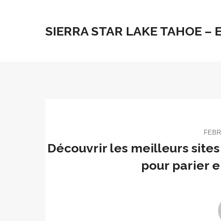
SIERRA STAR LAKE TAHOE –
FEBR
Découvrir les meilleurs sites
pour parier e