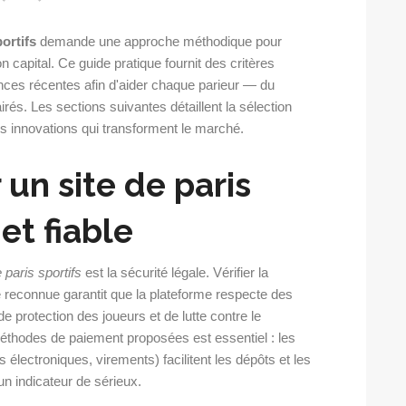
portifs
demande une approche méthodique pour
capital. Ce guide pratique fournit des critères
ances récentes afin d'aider chaque parieur — du
rés. Les sections suivantes détaillent la sélection
les innovations qui transforment le marché.
un site de paris
et fiable
e paris sportifs
est la sécurité légale. Vérifier la
é reconnue garantit que la plateforme respecte des
 protection des joueurs et de lutte contre le
méthodes de paiement proposées est essentiel : les
s électroniques, virements) facilitent les dépôts et les
 un indicateur de sérieux.