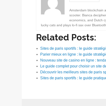
Amsterdam blockchain au
scooter. Bianca deciphe
economics, and Dutch cyc
lucky cats and plays lo-fi sax over Bluetoot
Related Posts:
Sites de paris sportifs : le guide strat
Parier mieux en ligne : le guide straté
Nouveau site de casino en ligne : ten
Le guide complet pour choisir un site 
Découvrir les meilleurs sites de paris s
Sites de paris sportifs : le guide prati