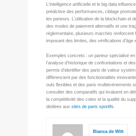
L'intelligence artificielle et le big data influe
prédictive des performances, ciblage promotion
les parieurs. L'utilisation de la blockchain 
des modes de paiement alternatifs et une traça
réglementaire, plusieurs marchés renforcent 
imposant des limites, des vérifications d'âge e
Exemples concrets : un parieur spécialisé en 
l'analyse d'historique de confrontations et des
permis d'identifier des paris de valeur systé
différencient par des fonctionnalités innovan
outs flexibles et des paris multiévénements simp
consulter des comparatifs qui évaluent en dét
la compétitivité des cotes et la qualité du s
dédiées aux
sites de paris sportifs
.
Bianca de Witt