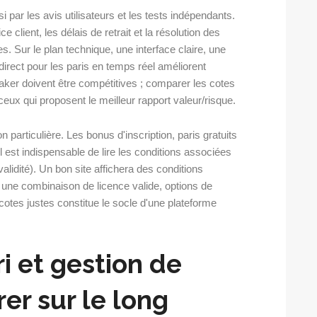
 par les avis utilisateurs et les tests indépendants.
 client, les délais de retrait et la résolution des
s. Sur le plan technique, une interface claire, une
direct pour les paris en temps réel améliorent
aker doivent être compétitives ; comparer les cotes
ceux qui proposent le meilleur rapport valeur/risque.
on particulière. Les bonus d'inscription, paris gratuits
il est indispensable de lire les conditions associées
lidité). Un bon site affichera des conditions
 une combinaison de licence valide, options de
 cotes justes constitue le socle d'une plateforme
i et gestion de
er sur le long