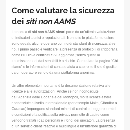
Come valutare la sicurezza
dei
siti non AAMS
La ricerca di
siti non AAMS sicuri
parte da un’attenta valutazione
di indicatori tecnici e reputazionali. Non tutte le piattaforme estere
sono uguali: alcune operano con rigidi standard di sicurezza, altre
no. Il primo passo è verificare la presenza di protocolli di crittografia
come
HTTPS
e certificati SSL aggiornati; senza questi la
trasmissione dei dati sensibili è a rischio. Controllare la pagina “Chi
siamo” e le informazioni di contatto aiuta a capire se il sito è gestito
da un operatore serio o da una piattaforma anonima.
Un altro elemento importante è la documentazione relativa alle
licenze e alle autorizzazioni. Anche se non riconosciute
dall’Agenzia delle Dogane e dei Monopoli, molte licenze estere
riconosciute a livello internazionale (per esempio Malta, Gibraltar o
Curacao) impongono standard minimi di controllo. Leggere termini
e condizioni e la politica sulla privacy permette di capire come
vengono trattati i dati personali e i fondi dei giocatori. La presenza
di un servizio clienti reattivo e multilingue è un’ulteriore garanzia di