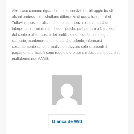
Altro caso comune riguarda l’uso di servizi di arbitraggio tra siti:
alcuni professionisti sfruttano differenze di quota tra operatori.
Tuttavia, questa pratica richiede esperienza e la capacità di
interpretare termini e condizioni, poiché può portare a limitazioni
del conto o al sequestro dei profitti se non conforme. In ogni
scenario, mantenere una mentalità prudente, informarsi
costantemente sulle normative e utilizzare solo strumenti di
pagamento affidabili sono regole d’oro per chi decide di giocare su
piattaforme non AAMS.
Bianca de Witt