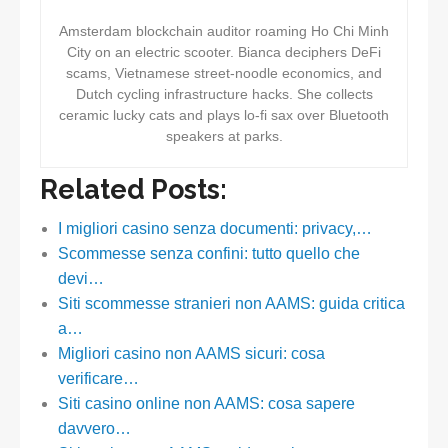
Amsterdam blockchain auditor roaming Ho Chi Minh
City on an electric scooter. Bianca deciphers DeFi
scams, Vietnamese street-noodle economics, and
Dutch cycling infrastructure hacks. She collects
ceramic lucky cats and plays lo-fi sax over Bluetooth
speakers at parks.
Related Posts:
I migliori casino senza documenti: privacy,…
Scommesse senza confini: tutto quello che
devi…
Siti scommesse stranieri non AAMS: guida critica
a…
Migliori casino non AAMS sicuri: cosa
verificare…
Siti casino online non AAMS: cosa sapere
davvero…