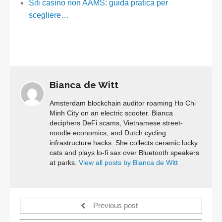
Siti casino non AAMS: guida pratica per
scegliere…
Bianca de Witt
Amsterdam blockchain auditor roaming Ho Chi
Minh City on an electric scooter. Bianca
deciphers DeFi scams, Vietnamese street-
noodle economics, and Dutch cycling
infrastructure hacks. She collects ceramic lucky
cats and plays lo-fi sax over Bluetooth speakers
at parks.
View all posts by Bianca de Witt
Previous post