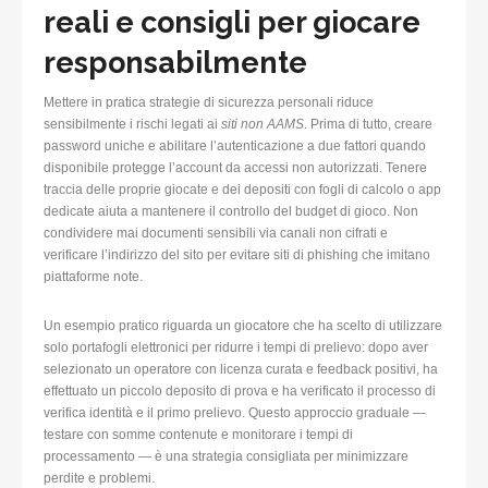
reali e consigli per giocare
responsabilmente
Mettere in pratica strategie di sicurezza personali riduce
sensibilmente i rischi legati ai
siti non AAMS
. Prima di tutto, creare
password uniche e abilitare l’autenticazione a due fattori quando
disponibile protegge l’account da accessi non autorizzati. Tenere
traccia delle proprie giocate e dei depositi con fogli di calcolo o app
dedicate aiuta a mantenere il controllo del budget di gioco. Non
condividere mai documenti sensibili via canali non cifrati e
verificare l’indirizzo del sito per evitare siti di phishing che imitano
piattaforme note.
Un esempio pratico riguarda un giocatore che ha scelto di utilizzare
solo portafogli elettronici per ridurre i tempi di prelievo: dopo aver
selezionato un operatore con licenza curata e feedback positivi, ha
effettuato un piccolo deposito di prova e ha verificato il processo di
verifica identità e il primo prelievo. Questo approccio graduale —
testare con somme contenute e monitorare i tempi di
processamento — è una strategia consigliata per minimizzare
perdite e problemi.