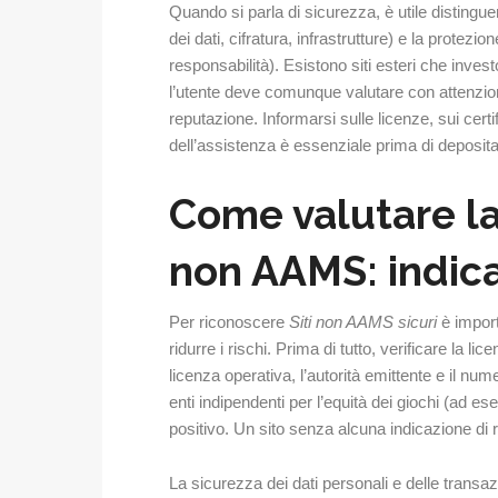
Quando si parla di sicurezza, è utile distingue
dei dati, cifratura, infrastrutture) e la protezio
responsabilità). Esistono siti esteri che inve
l’utente deve comunque valutare con attenzione 
reputazione. Informarsi sulle licenze, sui certif
dell’assistenza è essenziale prima di deposit
Come valutare la 
non AAMS: indicat
Per riconoscere
Siti non AAMS sicuri
è import
ridurre i rischi. Prima di tutto, verificare la li
licenza operativa, l’autorità emittente e il num
enti indipendenti per l’equità dei giochi (ad
positivo. Un sito senza alcuna indicazione di
La sicurezza dei dati personali e delle transazi