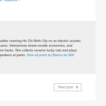
itor roaming Ho Chi Minh City on an electric scooter.
cams, Vietnamese street-noodle economics, and
ure hacks. She collects ceramic lucky cats and plays
speakers at parks.
View all posts by Bianca de Witt
Next post