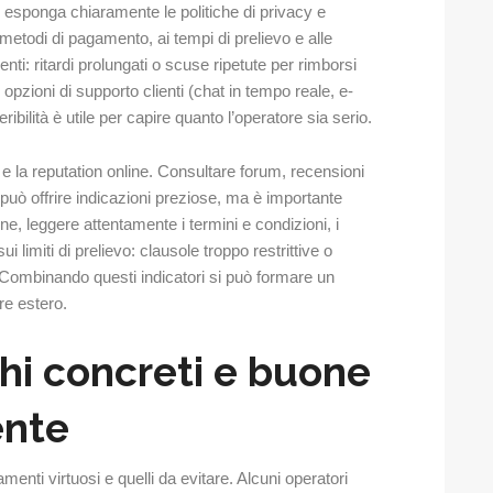
e esponga chiaramente le politiche di privacy e
 metodi di pagamento, ai tempi di prelievo e alle
i: ritardi prolungati o scuse ripetute per rimborsi
 opzioni di supporto clienti (chat in tempo reale, e-
eribilità è utile per capire quanto l’operatore sia serio.
 e la reputation online. Consultare forum, recensioni
può offrire indicazioni preziose, ma è importante
ine, leggere attentamente i termini e condizioni, i
 limiti di prelievo: clausole troppo restrittive o
 Combinando questi indicatori si può formare un
ore estero.
chi concreti e buone
ente
menti virtuosi e quelli da evitare. Alcuni operatori