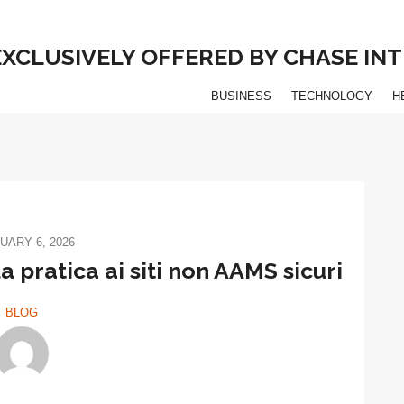
 EXCLUSIVELY OFFERED BY CHASE I
BUSINESS
TECHNOLOGY
H
UARY 6, 2026
da pratica ai siti non AAMS sicuri
BLOG