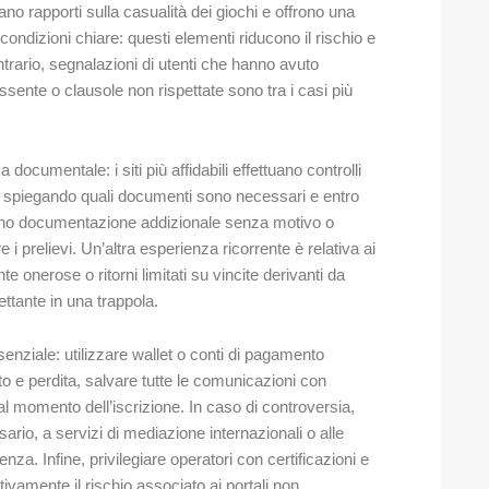
ano rapporti sulla casualità dei giochi e offrono una
condizioni chiare: questi elementi riducono il rischio e
trario, segnalazioni di utenti che hanno avuto
ssente o clausole non rispettate sono tra i casi più
documentale: i siti più affidabili effettuano controlli
 spiegando quali documenti sono necessari e entro
dono documentazione addizionale senza motivo o
 i prelievi. Un’altra esperienza ricorrente è relativa ai
nerose o ritorni limitati su vincite derivanti da
ttante in una trappola.
enziale: utilizzare wallet o conti di pagamento
ito e perdita, salvare tutte le comunicazioni con
al momento dell’iscrizione. In caso di controversia,
sario, a servizi di mediazione internazionali o alle
enza. Infine, privilegiare operatori con certificazioni e
tivamente il rischio associato ai portali non