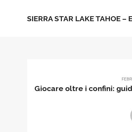
SIERRA STAR LAKE TAHOE –
FEBR
Giocare oltre i confini: gui