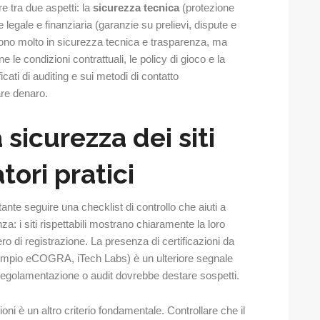
re tra due aspetti: la
sicurezza tecnica
(protezione
ne legale e finanziaria (garanzie su prelievi, dispute e
stono molto in sicurezza tecnica e trasparenza, ma
le condizioni contrattuali, le policy di gioco e la
icati di auditing e sui metodi di contatto
are denaro.
sicurezza dei siti
ori pratici
ante seguire una checklist di controllo che aiuti a
cenza: i siti rispettabili mostrano chiaramente la loro
ero di registrazione. La presenza di certificazioni da
 esempio eCOGRA, iTech Labs) è un ulteriore segnale
 regolamentazione o audit dovrebbe destare sospetti.
oni è un altro criterio fondamentale. Controllare che il