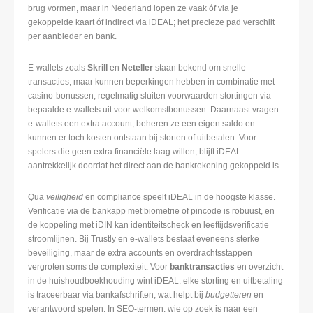
brug vormen, maar in Nederland lopen ze vaak óf via je
gekoppelde kaart óf indirect via iDEAL; het precieze pad verschilt
per aanbieder en bank.
E-wallets zoals
Skrill
en
Neteller
staan bekend om snelle
transacties, maar kunnen beperkingen hebben in combinatie met
casino-bonussen; regelmatig sluiten voorwaarden stortingen via
bepaalde e-wallets uit voor welkomstbonussen. Daarnaast vragen
e-wallets een extra account, beheren ze een eigen saldo en
kunnen er toch kosten ontstaan bij storten of uitbetalen. Voor
spelers die geen extra financiële laag willen, blijft iDEAL
aantrekkelijk doordat het direct aan de bankrekening gekoppeld is.
Qua
veiligheid
en compliance speelt iDEAL in de hoogste klasse.
Verificatie via de bankapp met biometrie of pincode is robuust, en
de koppeling met iDIN kan identiteitscheck en leeftijdsverificatie
stroomlijnen. Bij Trustly en e-wallets bestaat eveneens sterke
beveiliging, maar de extra accounts en overdrachtsstappen
vergroten soms de complexiteit. Voor
banktransacties
en overzicht
in de huishoudboekhouding wint iDEAL: elke storting en uitbetaling
is traceerbaar via bankafschriften, wat helpt bij
budgetteren
en
verantwoord spelen. In SEO-termen: wie op zoek is naar een