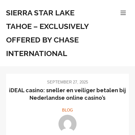
SIERRA STAR LAKE
TAHOE – EXCLUSIVELY
OFFERED BY CHASE
INTERNATIONAL
SEPTEMBER 27, 2025
iDEAL casino: sneller en veiliger betalen bij
Nederlandse online casino’s
BLOG