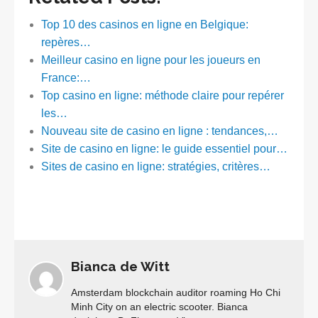
Top 10 des casinos en ligne en Belgique:
repères…
Meilleur casino en ligne pour les joueurs en
France:…
Top casino en ligne: méthode claire pour repérer
les…
Nouveau site de casino en ligne : tendances,…
Site de casino en ligne: le guide essentiel pour…
Sites de casino en ligne: stratégies, critères…
Bianca de Witt
Amsterdam blockchain auditor roaming Ho Chi
Minh City on an electric scooter. Bianca