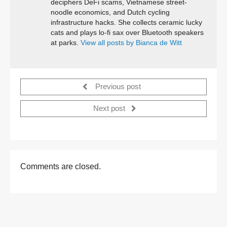
deciphers DeFi scams, Vietnamese street-
noodle economics, and Dutch cycling
infrastructure hacks. She collects ceramic lucky
cats and plays lo-fi sax over Bluetooth speakers
at parks.
View all posts by Bianca de Witt
Previous post
Next post
Comments are closed.