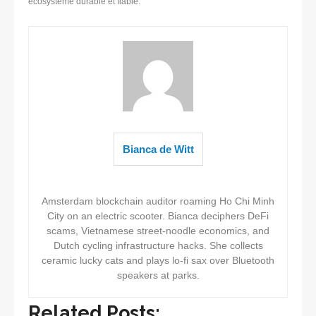
écosystème durable et fiable.
Bianca de Witt
Amsterdam blockchain auditor roaming Ho Chi Minh
City on an electric scooter. Bianca deciphers DeFi
scams, Vietnamese street-noodle economics, and
Dutch cycling infrastructure hacks. She collects
ceramic lucky cats and plays lo-fi sax over Bluetooth
speakers at parks.
Related Posts: