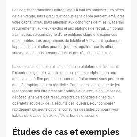
Les
bonus
et promotions attirent, mais il faut les analyser. Les offres
de bienvenue, tours gratuits et bonus sans dépôt peuvent améliorer
votre capital initial, mais attention aux conditions de mise (wagering
requirements), aux jeux exclus et aux plafonds de retrait. Un bonus
avantageux s'accompagne d'une politique claire et d'exigences
raisonnables. Les programmes de fidélité et VIP valent également
la peine d'être étudiés pour les joueurs réguliers, car ils offrent
souvent des bonus personnalisés et des réductions de mise.
La compatibilité mobile et la fluidité de la plateforme influencent
l'expérience globale. Un site optimisé pour smartphone ou une
application dédiée permet de jouer en déplacement sans perdre en
qualité graphique ou en réactivité. Par ailleurs, la politique de jeu
responsable doit être présente : outils d'auto-exclusion, limites de
dépôt et liens vers des ressources d'aide sont des signes d'un
opérateur soucieux de la sécurité des joueurs. Pour comparer
rapidement plusieurs options, consultez des listes comparatives
fiables qui évaluent jeux, logiciels, bonus et sécurité.
Études de cas et exemples