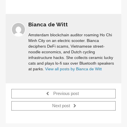
Bianca de Witt
Amsterdam blockchain auditor roaming Ho Chi
Minh City on an electric scooter. Bianca
deciphers DeFi scams, Vietnamese street-
noodle economics, and Dutch cycling
infrastructure hacks. She collects ceramic lucky
cats and plays lo-fi sax over Bluetooth speakers
at parks.
View all posts by Bianca de Witt
Previous post
Next post