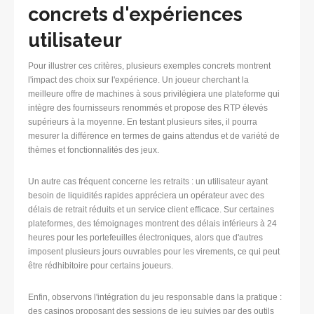
concrets d'expériences
utilisateur
Pour illustrer ces critères, plusieurs exemples concrets montrent
l'impact des choix sur l'expérience. Un joueur cherchant la
meilleure offre de machines à sous privilégiera une plateforme qui
intègre des fournisseurs renommés et propose des RTP élevés
supérieurs à la moyenne. En testant plusieurs sites, il pourra
mesurer la différence en termes de gains attendus et de variété de
thèmes et fonctionnalités des jeux.
Un autre cas fréquent concerne les retraits : un utilisateur ayant
besoin de liquidités rapides appréciera un opérateur avec des
délais de retrait réduits et un service client efficace. Sur certaines
plateformes, des témoignages montrent des délais inférieurs à 24
heures pour les portefeuilles électroniques, alors que d'autres
imposent plusieurs jours ouvrables pour les virements, ce qui peut
être rédhibitoire pour certains joueurs.
Enfin, observons l'intégration du jeu responsable dans la pratique :
des casinos proposant des sessions de jeu suivies par des outils