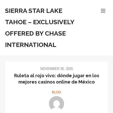
SIERRA STAR LAKE
TAHOE – EXCLUSIVELY
OFFERED BY CHASE
INTERNATIONAL
NOVEMBER 30, 2025
Ruleta al rojo vivo: dónde jugar en los
mejores casinos online de México
BLOG