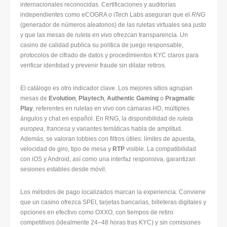
internacionales reconocidas. Certificaciones y auditorías
independientes como eCOGRA o iTech Labs aseguran que el
RNG
(generador de números aleatorios) de las ruletas virtuales sea justo
y que las mesas de
ruleta en vivo
ofrezcan transparencia. Un
casino de calidad publica su política de juego responsable,
protocolos de cifrado de datos y procedimientos KYC claros para
verificar identidad y prevenir fraude sin dilatar retiros.
El catálogo es otro indicador clave. Los mejores sitios agrupan
mesas de
Evolution
,
Playtech
,
Authentic Gaming
o
Pragmatic
Play
, referentes en ruletas en vivo con cámaras HD, múltiples
ángulos y chat en español. En RNG, la disponibilidad de
ruleta
europea
,
francesa
y variantes temáticas habla de amplitud.
Además, se valoran lobbies con filtros útiles: límites de apuesta,
velocidad de giro, tipo de mesa y
RTP
visible. La compatibilidad
con iOS y Android, así como una interfaz responsiva, garantizan
sesiones estables desde móvil.
Los métodos de pago localizados marcan la experiencia. Conviene
que un casino ofrezca SPEI, tarjetas bancarias, billeteras digitales y
opciones en efectivo como OXXO, con tiempos de retiro
competitivos (idealmente 24–48 horas tras KYC) y sin comisiones