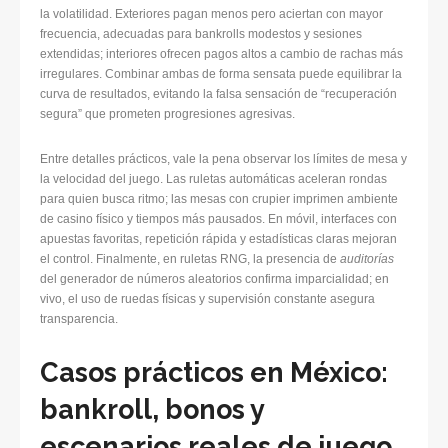
la volatilidad. Exteriores pagan menos pero aciertan con mayor
frecuencia, adecuadas para bankrolls modestos y sesiones
extendidas; interiores ofrecen pagos altos a cambio de rachas más
irregulares. Combinar ambas de forma sensata puede equilibrar la
curva de resultados, evitando la falsa sensación de “recuperación
segura” que prometen progresiones agresivas.
Entre detalles prácticos, vale la pena observar los límites de mesa y
la velocidad del juego. Las ruletas automáticas aceleran rondas
para quien busca ritmo; las mesas con crupier imprimen ambiente
de casino físico y tiempos más pausados. En móvil, interfaces con
apuestas favoritas, repetición rápida y estadísticas claras mejoran
el control. Finalmente, en ruletas RNG, la presencia de
auditorías
del generador de números aleatorios confirma imparcialidad; en
vivo, el uso de ruedas físicas y supervisión constante asegura
transparencia.
Casos prácticos en México:
bankroll, bonos y
escenarios reales de juego