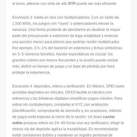
el bono, alternar con slots de alto
RTP
puede ser más eficiente.
Escenario 3: ruleta en vivo con multiplicadores. Con un saldo de
1,500 MXN, los juegos con “rayos” o potenciadores elevan la
varianza. Una forma prudente de abordarlos es destinar la mayor
parte del presupuesto a exteriores de baja volatilidad y reservar
una porción menor para plenos que podrían recibir multiplicador.
Por ejemplo, 0.5–1% del bankroll en exteriores y fichas simbólicas
en 3–5 números favoritos. Ajustar expectativas es crucial: los
grandes cobros son menos frecuentes y la sesión puede oscilar
más; definir un tiempo de juego y un tope de pérdida por hora
protege la experiencia.
Escenario 4: depósitos, retiros y verificación. En México, SPEI suele
acreditar depósitos en minutos, OXXO facilita el efectivo con
referencia y las billeteras digitales simplifican pagos móviles. Para
retirar sin contratiempos, completar el KYC con antelación
(identificación, comprobante de domicilio y, en ocasiones, método
de pago) evita esperas al cierre de la sesión. Un buen
casino
online
procesa retiros en 24–48 horas una vez verificados; elegir la
misma vía del depósito agiliza la trazabilidad. Es recomendable
evitar comisiones dobles y mantener un registro personal de