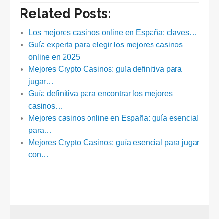
Related Posts:
Los mejores casinos online en España: claves…
Guía experta para elegir los mejores casinos
online en 2025
Mejores Crypto Casinos: guía definitiva para
jugar…
Guía definitiva para encontrar los mejores
casinos…
Mejores casinos online en España: guía esencial
para…
Mejores Crypto Casinos: guía esencial para jugar
con…