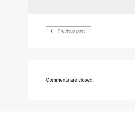
Previous post
Comments are closed.