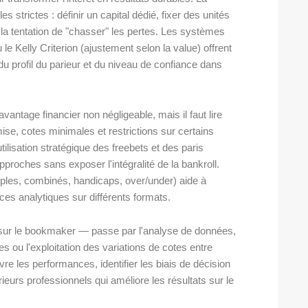
es strictes : définir un capital dédié, fixer des unités
r la tentation de "chasser" les pertes. Les systèmes
 le Kelly Criterion (ajustement selon la value) offrent
u profil du parieur et du niveau de confiance dans
antage financier non négligeable, mais il faut lire
ise, cotes minimales et restrictions sur certains
utilisation stratégique des freebets et des paris
roches sans exposer l'intégralité de la bankroll.
simples, combinés, handicaps, over/under) aide à
ences analytiques sur différents formats.
sur le bookmaker — passe par l'analyse de données,
es ou l'exploitation des variations de cotes entre
vre les performances, identifier les biais de décision
rieurs professionnels qui améliore les résultats sur le