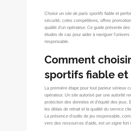
Choisir un
site de paris sportifs
fiable et perf
sécurité, cotes compétitives, offres promotion
qualité d'un opérateur. Ce guide présente des 
études de cas pour aider à naviguer l'univers 
responsable.
Comment choisir 
sportifs fiable et
La première étape pour tout parieur sérieux co
opérateur. Un site autorisé par une autorité r
protection des données et d'équité des jeux.
les délais de retrait et la qualité du service c
La présence d'outils de jeu responsable, comme
vers des ressources d'aide, est un signe fort